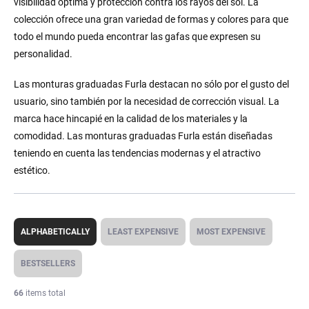
visibilidad óptima y protección contra los rayos del sol. La
colección ofrece una gran variedad de formas y colores para que
todo el mundo pueda encontrar las gafas que expresen su
personalidad.
Las monturas graduadas Furla destacan no sólo por el gusto del
usuario, sino también por la necesidad de corrección visual. La
marca hace hincapié en la calidad de los materiales y la
comodidad. Las monturas graduadas Furla están diseñadas
teniendo en cuenta las tendencias modernas y el atractivo
estético.
P
r
ALPHABETICALLY
LEAST EXPENSIVE
MOST EXPENSIVE
o
d
BESTSELLERS
u
c
66
items total
t