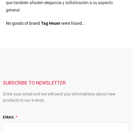
que también añaden elegancia y sofisticación a su aspecto
general.
No goods of brand
Tag Heuer
were found...
F
o
o
t
e
r
SUBSCRIBE TO NEWSLETTER
Enter your email and we will send you informations about new
products in our e-shop.
EMAIL