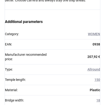
better. Choose Carrera and always stay one step ahead.
Additional parameters
Category
:
WOMEN
EAN
:
0938
Manufacturer recommended
207,92 €
price
:
Type
:
Allround
Temple length
:
150
Material
:
Plastic
Bridge width
:
18