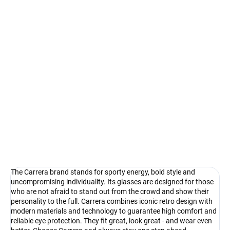
Measure
In stock
price:
Select lenses
−
+
Add to cart
Carrera - the courage to see things differently
DETAILED INFORMATION
Ask
Watch
The Carrera brand stands for sporty energy, bold style and
uncompromising individuality. Its glasses are designed for those
who are not afraid to stand out from the crowd and show their
personality to the full. Carrera combines iconic retro design with
modern materials and technology to guarantee high comfort and
reliable eye protection. They fit great, look great - and wear even