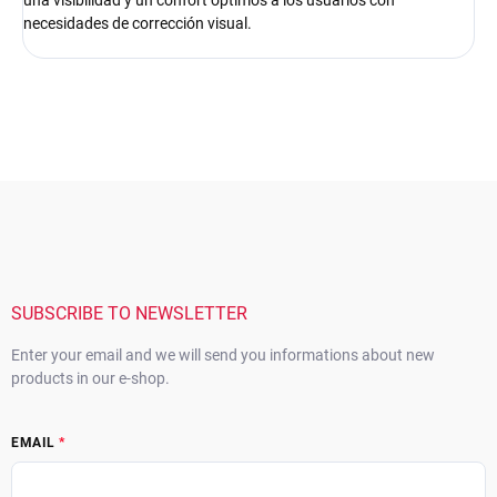
una visibilidad y un confort óptimos a los usuarios con
necesidades de corrección visual.
F
o
o
t
e
r
SUBSCRIBE TO NEWSLETTER
Enter your email and we will send you informations about new
products in our e-shop.
EMAIL