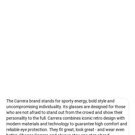
Measure
In stock
price:
Select lenses
−
+
Add to cart
Carrera - the courage to see things differently
DETAILED INFORMATION
Ask
Watch
The Carrera brand stands for sporty energy, bold style and
uncompromising individuality. Its glasses are designed for those
who are not afraid to stand out from the crowd and show their
personality to the full. Carrera combines iconic retro design with
modern materials and technology to guarantee high comfort and
reliable eye protection. They fit great, look great - and wear even