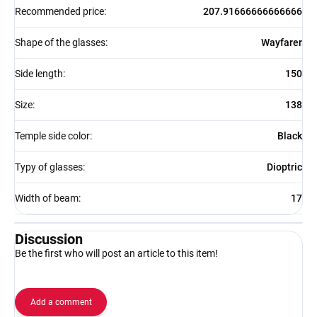
Recommended price
:
207.91666666666666
Shape of the glasses
:
Wayfarer
Side length
:
150
Size
:
138
Temple side color
:
Black
Typy of glasses
:
Dioptric
Width of beam
:
17
Discussion
Be the first who will post an article to this item!
Add a comment