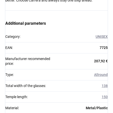
better. Choose Carrera and always stay one step ahead.
Additional parameters
Category
:
UNISEX
EAN
:
7725
Manufacturer recommended
207,92 €
price
:
Type
:
Allround
Total width of the glasses
:
138
Temple length
:
150
Material
:
Metal/Plastic