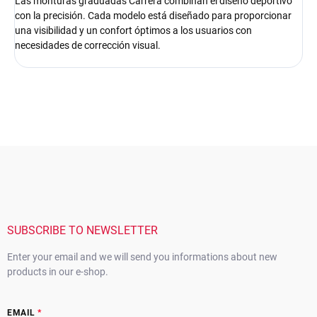
Las monturas graduadas Carrera combinan el diseño deportivo
con la precisión. Cada modelo está diseñado para proporcionar
una visibilidad y un confort óptimos a los usuarios con
necesidades de corrección visual.
F
o
o
t
e
r
SUBSCRIBE TO NEWSLETTER
Enter your email and we will send you informations about new
products in our e-shop.
EMAIL