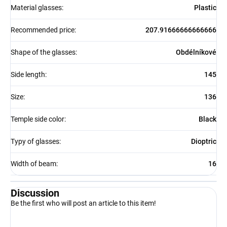
Material glasses
:
Plastic
Recommended price
:
207.91666666666666
Shape of the glasses
:
Obdélníkové
Side length
:
145
Size
:
136
Temple side color
:
Black
Typy of glasses
:
Dioptric
Width of beam
:
16
Discussion
Be the first who will post an article to this item!