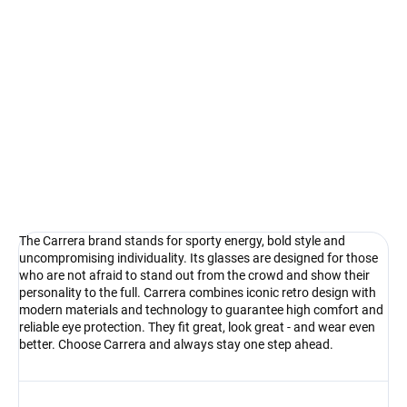
Measure
In stock
price:
−
+
Add to cart
Carrera - the courage to see things differently
DETAILED INFORMATION
Ask
Watch
The Carrera brand stands for sporty energy, bold style and
uncompromising individuality. Its glasses are designed for those
who are not afraid to stand out from the crowd and show their
personality to the full. Carrera combines iconic retro design with
modern materials and technology to guarantee high comfort and
reliable eye protection. They fit great, look great - and wear even
better. Choose Carrera and always stay one step ahead.