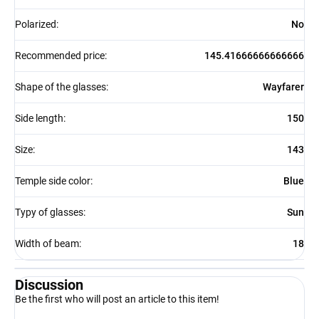
Polarized
:
No
Recommended price
:
145.41666666666666
Shape of the glasses
:
Wayfarer
Side length
:
150
Size
:
143
Temple side color
:
Blue
Typy of glasses
:
Sun
Width of beam
:
18
Discussion
Be the first who will post an article to this item!