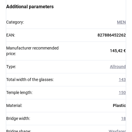
Additional parameters
Category
:
MEN
EAN
:
827886452262
Manufacturer recommended
145,42 €
price
:
Type
:
Allround
Total width of the glasses
:
143
Temple length
:
150
Material
:
Plastic
Bridge width
:
18
Bridge shape
:
Wayfarer