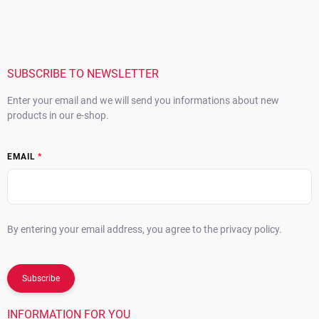
o
o
t
e
r
SUBSCRIBE TO NEWSLETTER
Enter your email and we will send you informations about new
products in our e-shop.
EMAIL
By entering your email address, you agree to the privacy policy.
Subscribe
INFORMATION FOR YOU