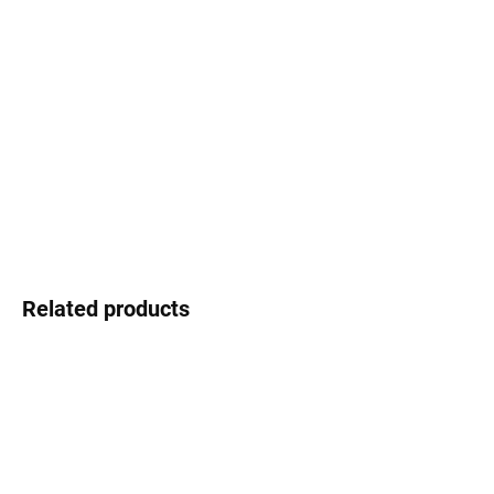
−
+
Add to cart
The Converse brand, known for its legendary shoes, adds to its
diverse portfolio with a collection of eyewear that allows you to
express yourself and your creativity.
DETAILED INFORMATION
Ask
Watch
Related products