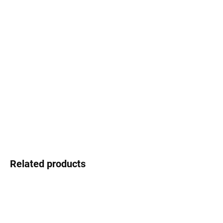
Select lenses
−
+
Add to cart
Dr. Eyes - Spanish temperament, creative design and excellent
value for money
DETAILED INFORMATION
Ask
Watch
Related products