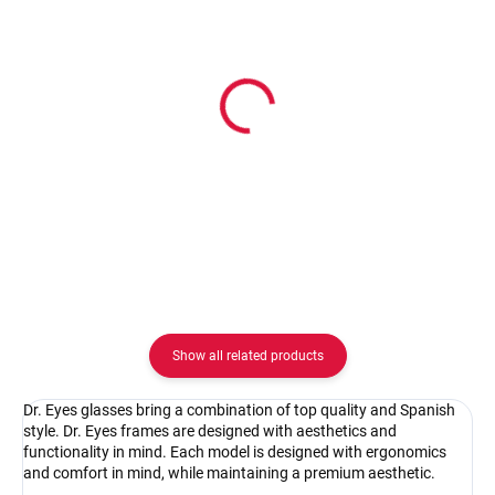
In stock
In stock
Dr. Eyes DR044C1
Dr. Eyes DR044C2
32.92 €
32.92 €
Detail
Detail
Show all related products
Dr. Eyes glasses bring a combination of top quality and Spanish
style. Dr. Eyes frames are designed with aesthetics and
functionality in mind. Each model is designed with ergonomics
and comfort in mind, while maintaining a premium aesthetic.