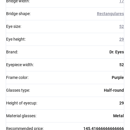
Bridge width
:
17
Bridge shape
:
Rectangulares
Eye size
:
52
Eye height
:
29
Brand
:
Dr. Eyes
Eyepiece width
:
52
Frame color
:
Purple
Glasses type
:
Half-round
Height of eyecup
:
29
Material glasses
:
Metal
Recommended price
:
145.41666666666666