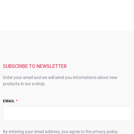
F
o
o
t
e
r
SUBSCRIBE TO NEWSLETTER
Enter your email and we will send you informations about new
products in our e-shop.
EMAIL
By entering your email address, you agree to the privacy policy.