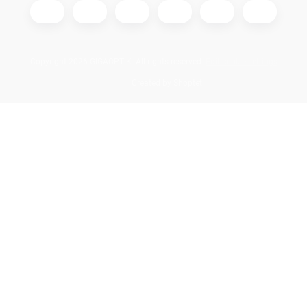
Copyright 2026
GIGAOPTIK
. All rights reserved.
Edit cookie settings
Created by Shoptet