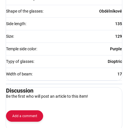
Shape of the glasses
:
Obdélníkové
Side length
:
135
Size
:
129
Temple side color
:
Purple
Typy of glasses
:
Dioptric
Width of beam
:
17
Discussion
Be the first who will post an article to this item!
Add a comment