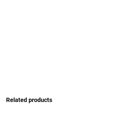
Select lenses
−
+
Add to cart
Dr. Eyes - Spanish temperament, creative design and excellent
value for money
DETAILED INFORMATION
Ask
Watch
Related products