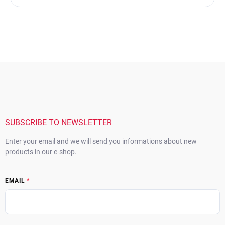
F
o
o
t
e
r
SUBSCRIBE TO NEWSLETTER
Enter your email and we will send you informations about new
products in our e-shop.
EMAIL