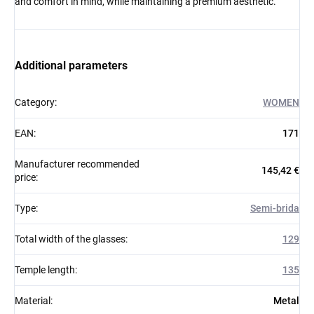
and comfort in mind, while maintaining a premium aesthetic.
Additional parameters
Category
:
WOMEN
EAN
:
171
Manufacturer recommended
145,42 €
price
:
Type
:
Semi-brida
Total width of the glasses
:
129
Temple length
:
135
Material
:
Metal