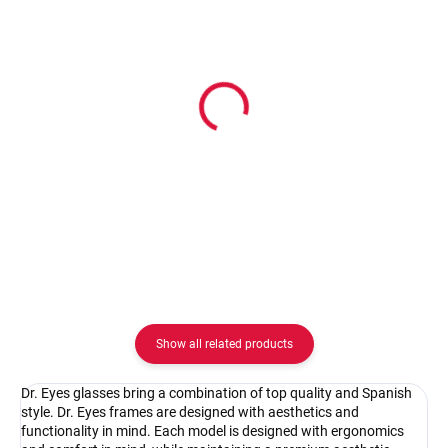
In stock
In stock
Dr. Eyes
Pouzdro na zip
DR051brownturquoise
2.08 €
32.92 €
Detail
Detail
Show all related products
Dr. Eyes glasses bring a combination of top quality and Spanish
style. Dr. Eyes frames are designed with aesthetics and
functionality in mind. Each model is designed with ergonomics