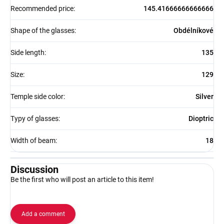
Recommended price
:
145.41666666666666
Shape of the glasses
:
Obdélníkové
Side length
:
135
Size
:
129
Temple side color
:
Silver
Typy of glasses
:
Dioptric
Width of beam
:
18
Discussion
Be the first who will post an article to this item!
Add a comment