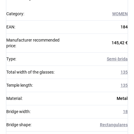
Category
:
WOMEN
EAN
:
184
Manufacturer recommended
145,42 €
price
:
Type
:
Semi-brida
Total width of the glasses
:
135
Temple length
:
135
Material
:
Metal
Bridge width
:
18
Bridge shape
:
Rectangulares