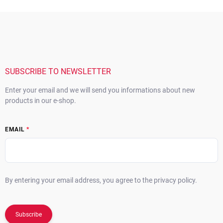
F
o
o
t
e
r
SUBSCRIBE TO NEWSLETTER
Enter your email and we will send you informations about new
products in our e-shop.
EMAIL
By entering your email address, you agree to the privacy policy.
Subscribe