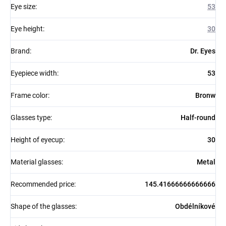
Eye size
:
53
Eye height
:
30
Brand
:
Dr. Eyes
Eyepiece width
:
53
Frame color
:
Bronw
Glasses type
:
Half-round
Height of eyecup
:
30
Material glasses
:
Metal
Recommended price
:
145.41666666666666
Shape of the glasses
:
Obdélníkové