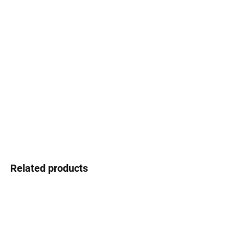
Select lenses
−
+
Add to cart
Dr. Eyes - Spanish temperament, creative design and excellent
value for money
DETAILED INFORMATION
Ask
Watch
Related products