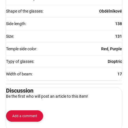
Shape of the glasses
:
Obdélníkové
Side length
:
138
Size
:
131
Temple side color
:
Red, Purple
Typy of glasses
:
Dioptric
Width of beam
:
17
Discussion
Be the first who will post an article to this item!
Add a comment