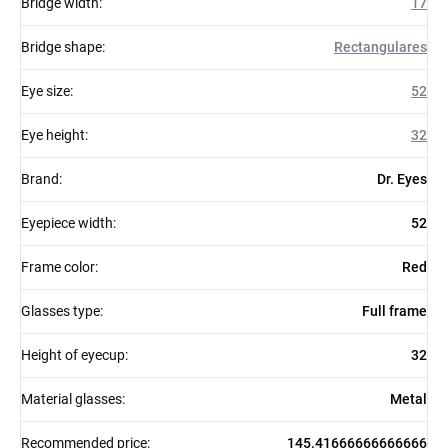
Bridge width
:
17
Bridge shape
:
Rectangulares
Eye size
:
52
Eye height
:
32
Brand
:
Dr. Eyes
Eyepiece width
:
52
Frame color
:
Red
Glasses type
:
Full frame
Height of eyecup
:
32
Material glasses
:
Metal
Recommended price
:
145.41666666666666