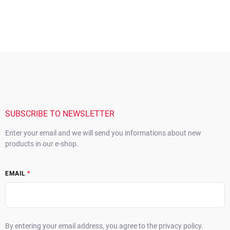
F
o
o
t
e
r
SUBSCRIBE TO NEWSLETTER
Enter your email and we will send you informations about new
products in our e-shop.
EMAIL
By entering your email address, you agree to the privacy policy.