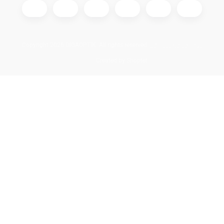
Copyright 2026
GIGAOPTIK
. All rights reserved.
Edit cookie settings
Created by Shoptet