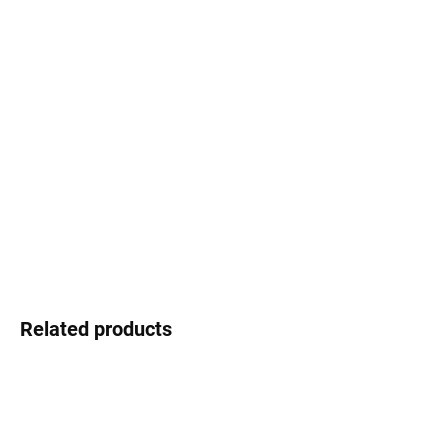
Select lenses
−
+
Add to cart
Dr. Eyes - Spanish temperament, creative design and excellent
value for money
DETAILED INFORMATION
Ask
Watch
Related products