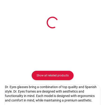
In stock
In stock
Dr. Eyes DR059C1
Pouzdro na zip
41.25 €
2.08 €
Detail
Detail
Show all related products
Dr. Eyes glasses bring a combination of top quality and Spanish
style. Dr. Eyes frames are designed with aesthetics and
functionality in mind. Each model is designed with ergonomics
and comfort in mind, while maintaining a premium aesthetic.