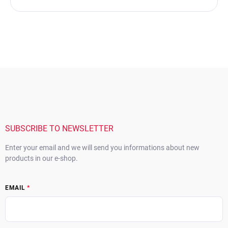
F
o
o
t
e
r
SUBSCRIBE TO NEWSLETTER
Enter your email and we will send you informations about new
products in our e-shop.
EMAIL