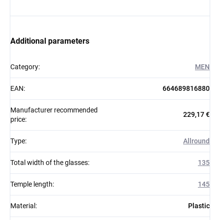
Additional parameters
Category
:
MEN
EAN
:
664689816880
Manufacturer recommended
229,17 €
price
:
Type
:
Allround
Total width of the glasses
:
135
Temple length
:
145
Material
:
Plastic