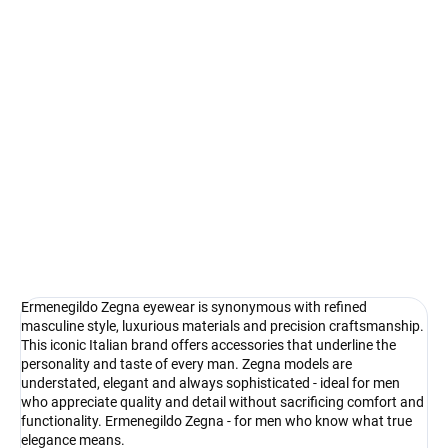
Select lenses
−
+
Add to cart
Ermenegildo Zegna - Italian elegance for the modern man
DETAILED INFORMATION
Ask
Watch
Ermenegildo Zegna eyewear is synonymous with refined
masculine style, luxurious materials and precision craftsmanship.
This iconic Italian brand offers accessories that underline the
personality and taste of every man. Zegna models are
understated, elegant and always sophisticated - ideal for men
who appreciate quality and detail without sacrificing comfort and
functionality. Ermenegildo Zegna - for men who know what true
elegance means.