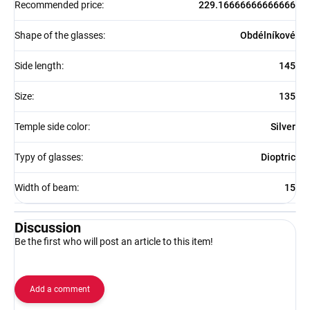
Recommended price
:
229.16666666666666
Shape of the glasses
:
Obdélníkové
Side length
:
145
Size
:
135
Temple side color
:
Silver
Typy of glasses
:
Dioptric
Width of beam
:
15
Discussion
Be the first who will post an article to this item!
Add a comment