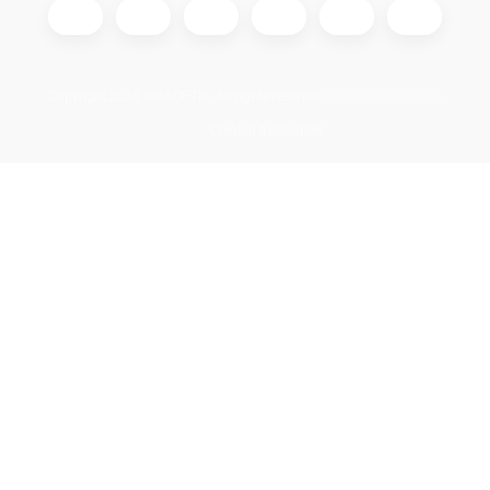
Copyright 2026
GIGAOPTIK
. All rights reserved.
Edit cookie settings
Created by Shoptet