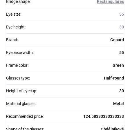
Bridge shape
:
Rectangulares
Eye size
:
55
Eye height
:
30
Brand
:
Gepard
Eyepiece width
:
55
Frame color
:
Green
Glasses type
:
Half-round
Height of eyecup
:
30
Material glasses
:
Metal
Recommended price
:
124.58333333333333
Shape of the glasses
:
Obdélníkové