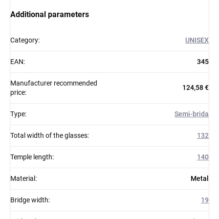
Additional parameters
Category
:
UNISEX
EAN
:
345
Manufacturer recommended
124,58 €
price
:
Type
:
Semi-brida
Total width of the glasses
:
132
Temple length
:
140
Material
:
Metal
Bridge width
:
19