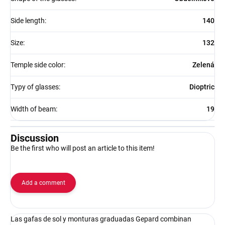
Side length
:
140
Size
:
132
Temple side color
:
Zelená
Typy of glasses
:
Dioptric
Width of beam
:
19
Discussion
Be the first who will post an article to this item!
Add a comment
Las gafas de sol y monturas graduadas Gepard combinan