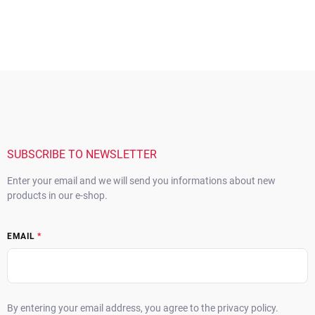
F
o
o
t
e
r
SUBSCRIBE TO NEWSLETTER
Enter your email and we will send you informations about new
products in our e-shop.
EMAIL
By entering your email address, you agree to the privacy policy.