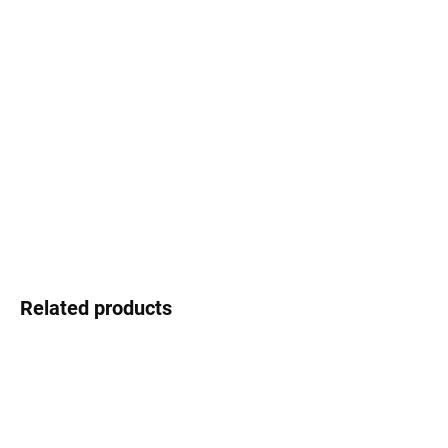
Select lenses
−
+
Add to cart
Gepard – a style you can afford
DETAILED INFORMATION
Ask
Watch
Related products