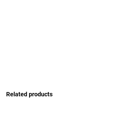
Select lenses
−
+
Add to cart
Gepard – a style you can afford
DETAILED INFORMATION
Ask
Watch
Related products