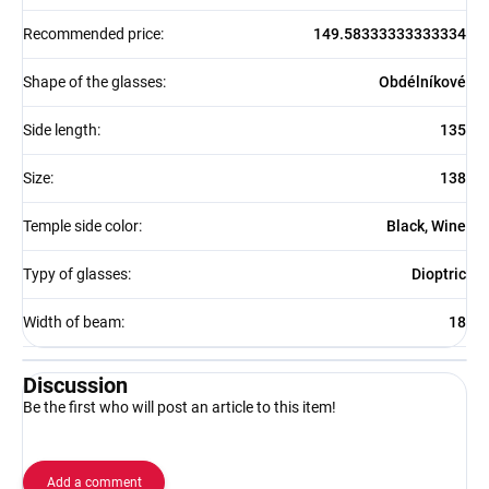
Recommended price
:
149.58333333333334
Shape of the glasses
:
Obdélníkové
Side length
:
135
Size
:
138
Temple side color
:
Black, Wine
Typy of glasses
:
Dioptric
Width of beam
:
18
Discussion
Be the first who will post an article to this item!
Add a comment