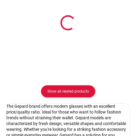
In stock
In stock
Pouzdro na zip
Pouzdro Vaše optika
2.08 €
2.08 €
Detail
Detail
Show all related products
The Gepard brand offers modern glasses with an excellent
price/quality ratio. Ideal for those who want to follow fashion
trends without straining their wallet. Gepard models are
characterized by fresh design, versatile shapes and comfortable
wearing. Whether you're looking for a striking fashion accessory
or simple everyday eyewear, Gepard has a solution for you.