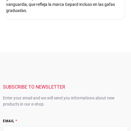
vanguardia, que refleja la marca Gepard incluso en las gafas
graduadas.
F
o
o
t
e
r
SUBSCRIBE TO NEWSLETTER
Enter your email and we will send you informations about new
products in our e-shop.
EMAIL