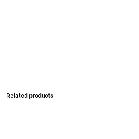
Select lenses
−
+
Add to cart
Infinity - the style that never ends
DETAILED INFORMATION
Ask
Watch
Related products