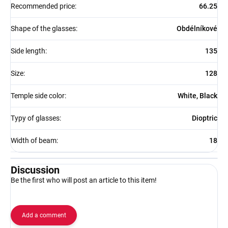
Recommended price
:
66.25
Shape of the glasses
:
Obdélníkové
Side length
:
135
Size
:
128
Temple side color
:
White, Black
Typy of glasses
:
Dioptric
Width of beam
:
18
Discussion
Be the first who will post an article to this item!
Add a comment