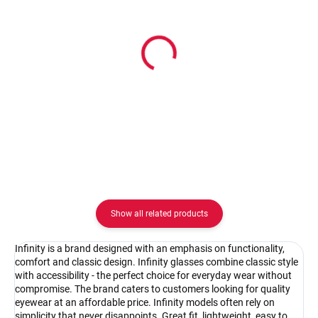
In stock
In stock
Pouzdro na zip
Pouzdro Vaše optika
2.08 €
2.08 €
Detail
Detail
Show all related products
Infinity is a brand designed with an emphasis on functionality,
comfort and classic design. Infinity glasses combine classic style
with accessibility - the perfect choice for everyday wear without
compromise. The brand caters to customers looking for quality
eyewear at an affordable price. Infinity models often rely on
simplicity that never disappoints. Great fit, lightweight, easy to