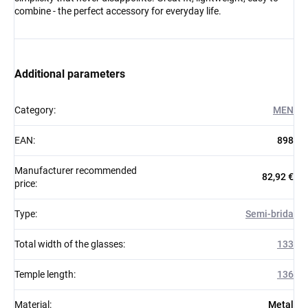
combine - the perfect accessory for everyday life.
Additional parameters
Category
:
MEN
EAN
:
898
Manufacturer recommended
82,92 €
price
:
Type
:
Semi-brida
Total width of the glasses
:
133
Temple length
:
136
Material
:
Metal