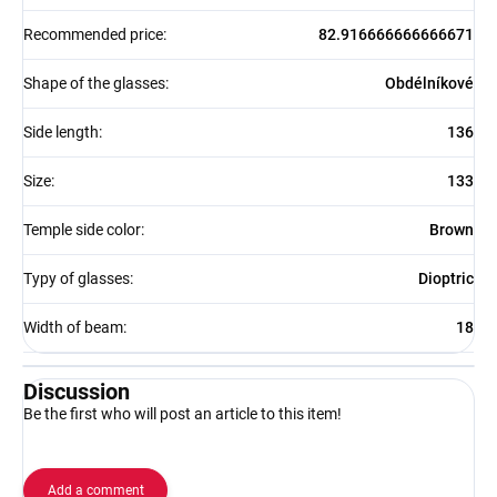
Recommended price
:
82.916666666666671
Shape of the glasses
:
Obdélníkové
Side length
:
136
Size
:
133
Temple side color
:
Brown
Typy of glasses
:
Dioptric
Width of beam
:
18
Discussion
Be the first who will post an article to this item!
Add a comment