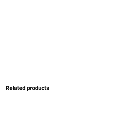
Select lenses
−
+
Add to cart
Infinity - the style that never ends
DETAILED INFORMATION
Ask
Watch
Related products