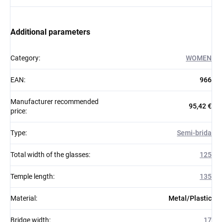
Additional parameters
Category
:
WOMEN
EAN
:
966
Manufacturer recommended
95,42 €
price
:
Type
:
Semi-brida
Total width of the glasses
:
125
Temple length
:
135
Material
:
Metal/Plastic
Bridge width
:
17