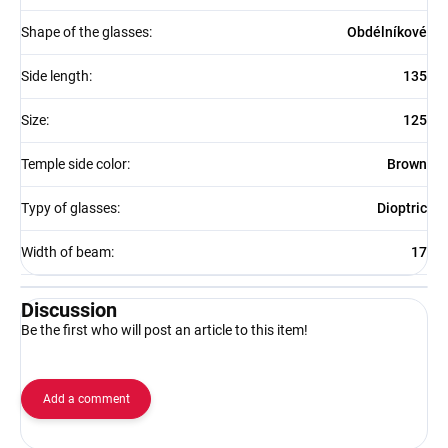
Shape of the glasses
:
Obdélníkové
Side length
:
135
Size
:
125
Temple side color
:
Brown
Typy of glasses
:
Dioptric
Width of beam
:
17
Discussion
Be the first who will post an article to this item!
Add a comment