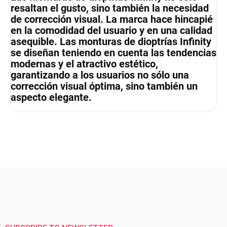
resaltan el gusto, sino también la necesidad
de corrección visual. La marca hace hincapié
en la comodidad del usuario y en una calidad
asequible. Las monturas de dioptrías Infinity
se diseñan teniendo en cuenta las tendencias
modernas y el atractivo estético,
garantizando a los usuarios no sólo una
corrección visual óptima, sino también un
aspecto elegante.
F
o
o
t
e