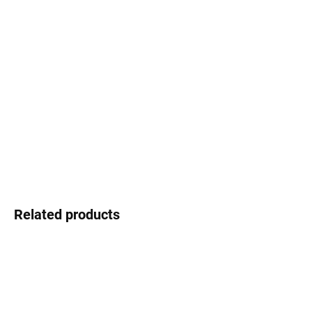
Select lenses
−
+
Add to cart
Infinity - the style that never ends
DETAILED INFORMATION
Ask
Watch
Related products