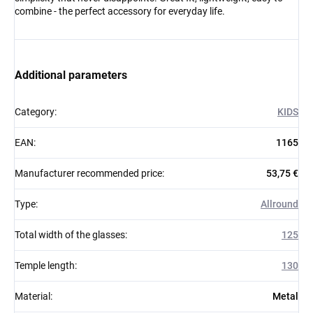
combine - the perfect accessory for everyday life.
Additional parameters
Category
:
KIDS
EAN
:
1165
Manufacturer recommended price
:
53,75 €
Type
:
Allround
Total width of the glasses
:
125
Temple length
:
130
Material
:
Metal