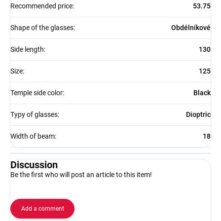
Recommended price
:
53.75
Shape of the glasses
:
Obdélníkové
Side length
:
130
Size
:
125
Temple side color
:
Black
Typy of glasses
:
Dioptric
Width of beam
:
18
Discussion
Be the first who will post an article to this item!
Add a comment