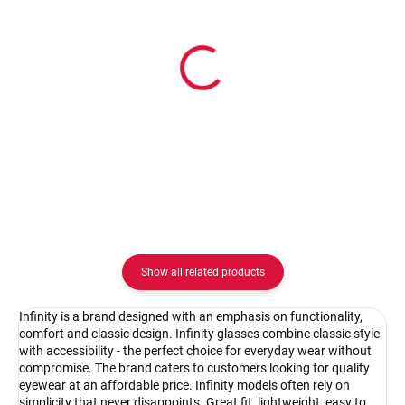
In stock
In stock
Pouzdro na zip
Pouzdro Vaše optika
2.08 €
2.08 €
Detail
Detail
Show all related products
Infinity is a brand designed with an emphasis on functionality,
comfort and classic design. Infinity glasses combine classic style
with accessibility - the perfect choice for everyday wear without
compromise. The brand caters to customers looking for quality
eyewear at an affordable price. Infinity models often rely on
simplicity that never disappoints. Great fit, lightweight, easy to