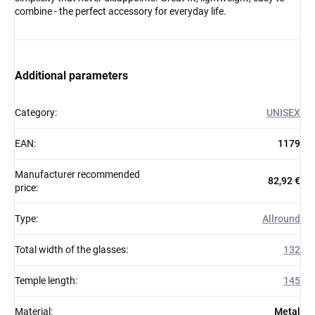
combine - the perfect accessory for everyday life.
Additional parameters
Category
:
UNISEX
EAN
:
1179
Manufacturer recommended
82,92 €
price
:
Type
:
Allround
Total width of the glasses
:
132
Temple length
:
145
Material
:
Metal