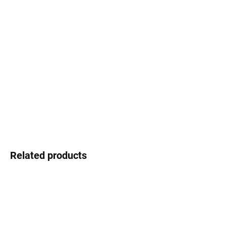
Select lenses
−
+
Add to cart
Infinity - the style that never ends
DETAILED INFORMATION
Ask
Watch
Related products