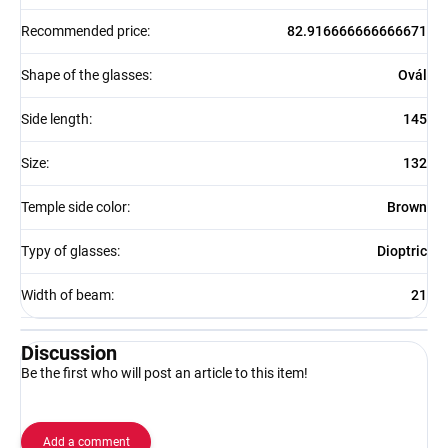
Recommended price
:
82.916666666666671
Shape of the glasses
:
Ovál
Side length
:
145
Size
:
132
Temple side color
:
Brown
Typy of glasses
:
Dioptric
Width of beam
:
21
Discussion
Be the first who will post an article to this item!
Add a comment