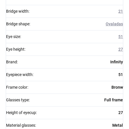
Bridge width
:
21
Bridge shape
:
Ovaladas
Eye size
:
51
Eye height
:
27
Brand
:
Infinity
Eyepiece width
:
51
Frame color
:
Bronw
Glasses type
:
Full frame
Height of eyecup
:
27
Material glasses
:
Metal