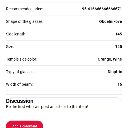
Recommended price
:
95.416666666666671
Shape of the glasses
:
Obdélníkové
Side length
:
145
Size
:
125
Temple side color
:
Orange, Wine
Typy of glasses
:
Dioptric
Width of beam
:
16
Discussion
Be the first who will post an article to this item!
Add a comment