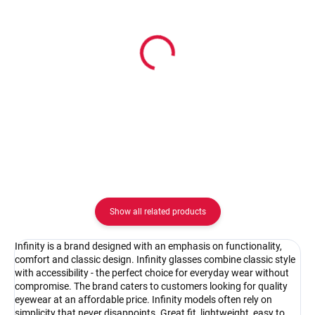
In stock
In stock
Pouzdro na zip
Pouzdro Vaše optika
2.08 €
2.08 €
Detail
Detail
Show all related products
Infinity is a brand designed with an emphasis on functionality,
comfort and classic design. Infinity glasses combine classic style
with accessibility - the perfect choice for everyday wear without
compromise. The brand caters to customers looking for quality
eyewear at an affordable price. Infinity models often rely on
simplicity that never disappoints. Great fit, lightweight, easy to