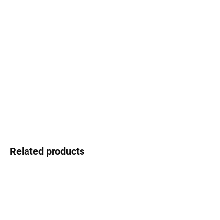
Select lenses
−
+
Add to cart
Infinity - the style that never ends
DETAILED INFORMATION
Ask
Watch
Related products