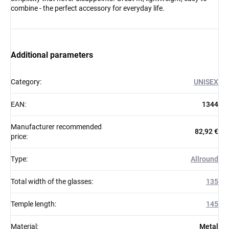
combine - the perfect accessory for everyday life.
Additional parameters
Category
:
UNISEX
EAN
:
1344
Manufacturer recommended
82,92 €
price
:
Type
:
Allround
Total width of the glasses
:
135
Temple length
:
145
Material
:
Metal