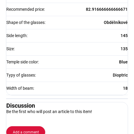
Recommended price
:
82.916666666666671
Shape of the glasses
:
Obdélníkové
Side length
:
145
Size
:
135
Temple side color
:
Blue
Typy of glasses
:
Dioptric
Width of beam
:
18
Discussion
Be the first who will post an article to this item!
Add a comment