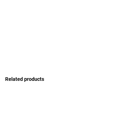
Select lenses
−
+
Add to cart
Infinity - the style that never ends
DETAILED INFORMATION
Ask
Watch
Related products