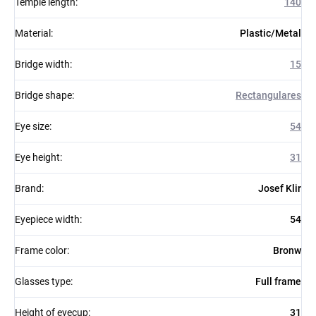
Temple length
:
140
Material
:
Plastic/Metal
Bridge width
:
15
Bridge shape
:
Rectangulares
Eye size
:
54
Eye height
:
31
Brand
:
Josef Klir
Eyepiece width
:
54
Frame color
:
Bronw
Glasses type
:
Full frame
Height of eyecup
:
31