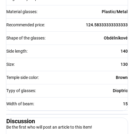
Material glasses
:
Plastic/Metal
Recommended price
:
124.58333333333333
Shape of the glasses
:
Obdélníkové
Side length
:
140
Size
:
130
Temple side color
:
Brown
Typy of glasses
:
Dioptric
Width of beam
:
15
Discussion
Be the first who will post an article to this item!