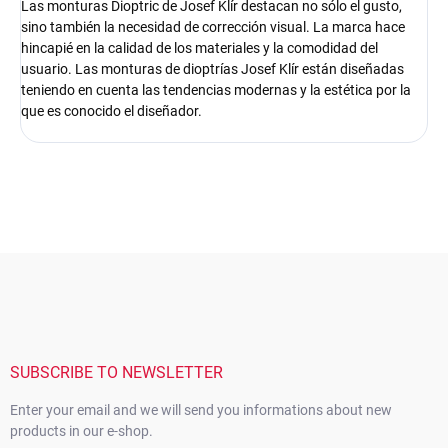
Las monturas Dioptric de Josef Klír destacan no sólo el gusto,
sino también la necesidad de corrección visual. La marca hace
hincapié en la calidad de los materiales y la comodidad del
usuario. Las monturas de dioptrías Josef Klír están diseñadas
teniendo en cuenta las tendencias modernas y la estética por la
que es conocido el diseñador.
F
o
o
t
e
r
SUBSCRIBE TO NEWSLETTER
Enter your email and we will send you informations about new
products in our e-shop.