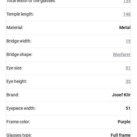
Total width of the glasses
:
135
Temple length
:
140
Material
:
Metal
Bridge width
:
19
Bridge shape
:
Wayfarer
Eye size
:
51
Eye height
:
35
Brand
:
Josef Klir
Eyepiece width
:
51
Frame color
:
Purple
Glasses type
:
Full frame