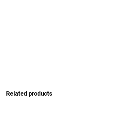
Select lenses
−
+
Add to cart
Josef Klír - Czech brand with character
DETAILED INFORMATION
Ask
Watch
Related products