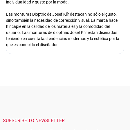
individualidad y gusto por la moda.
Las monturas Dioptric de Josef Klír destacan no sólo el gusto,
sino también la necesidad de corrección visual. La marca hace
hincapié en la calidad de los materiales y la comodidad del
usuario. Las monturas de dioptrías Josef Klír están diseñadas
teniendo en cuenta las tendencias modernas y la estética por la
que es conocido el diseñador.
F
o
o
t
e
r
SUBSCRIBE TO NEWSLETTER