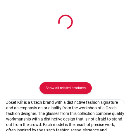
In stock
In stock
Pouzdro Josef Klír
Pouzdro na zip
16.67 €
2.08 €
Detail
Detail
Show all related products
Josef Klír is a Czech brand with a distinctive fashion signature
and an emphasis on originality from the workshop of a Czech
fashion designer. The glasses from this collection combine quality
workmanship with a distinctive design that is not afraid to stand
out from the crowd. Each model is the result of precise work,
often inspired by the Czech fashion scene, elegance and