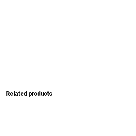
Select lenses
−
+
Add to cart
Josef Klír - Czech brand with character
DETAILED INFORMATION
Ask
Watch
Related products