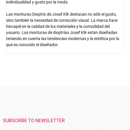
individualidad y gusto por la moda.
Las monturas Dioptric de Josef Klír destacan no sólo el gusto,
sino también la necesidad de corrección visual. La marca hace
hincapié en la calidad de los materiales y la comodidad del
usuario. Las monturas de dioptrías Josef Klír están diseñadas
teniendo en cuenta las tendencias modernas y la estética por la
que es conocido el diseñador.
F
o
o
t
e
r
SUBSCRIBE TO NEWSLETTER