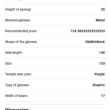
Height of eyecup
:
35
Material glasses
:
Metal
Recommended price
:
124.58333333333333
Shape of the glasses
:
Obdélníkové
Side length
:
140
Size
:
133
Temple side color
:
Purple
Typy of glasses
:
Dioptric
Width of beam
:
17
Discussion