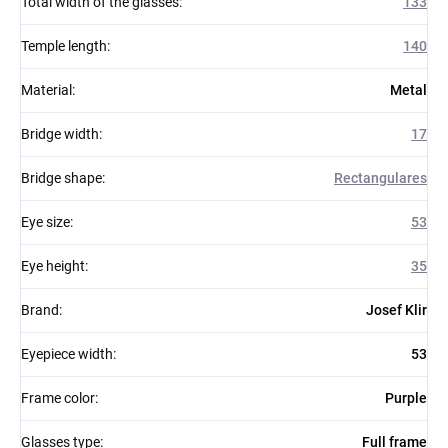
Total width of the glasses
:
133
Temple length
:
140
Material
:
Metal
Bridge width
:
17
Bridge shape
:
Rectangulares
Eye size
:
53
Eye height
:
35
Brand
:
Josef Klir
Eyepiece width
:
53
Frame color
:
Purple
Glasses type
:
Full frame