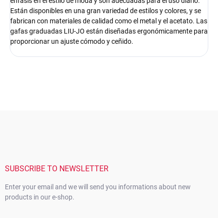
énfasis en el estilo de moda y son adecuadas para el uso diario.
Están disponibles en una gran variedad de estilos y colores, y se
fabrican con materiales de calidad como el metal y el acetato. Las
gafas graduadas LIU-JO están diseñadas ergonómicamente para
proporcionar un ajuste cómodo y ceñido.
F
o
o
t
e
r
SUBSCRIBE TO NEWSLETTER
Enter your email and we will send you informations about new
products in our e-shop.