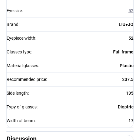
Eye size
:
52
Brand
:
LIU●JO
Eyepiece width
:
52
Glasses type
:
Full frame
Material glasses
:
Plastic
Recommended price
:
237.5
Side length
:
135
Typy of glasses
:
Dioptric
Width of beam
:
17
Discussion