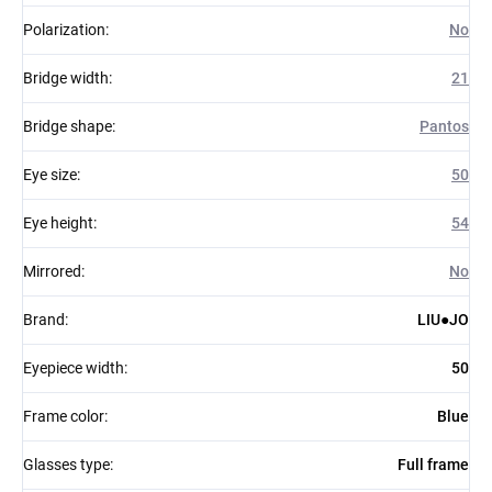
Polarization
:
No
Bridge width
:
21
Bridge shape
:
Pantos
Eye size
:
50
Eye height
:
54
Mirrored
:
No
Brand
:
LIU●JO
Eyepiece width
:
50
Frame color
:
Blue
Glasses type
:
Full frame