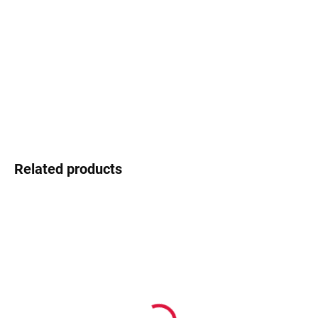
−
+
Add to cart
Marc Jacobs - playful luxury with great charisma
DETAILED INFORMATION
Ask
Watch
Related products
In stock