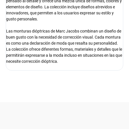
pensado al detalle y ofrece una mezcla única de formas, colores y
elementos de diseño. La colección incluye diseños atrevidos e
innovadores, que permiten a los usuarios expresar su estilo y
gusto personales.
Las monturas dióptricas de Marc Jacobs combinan un diseño de
buen gusto con la necesidad de corrección visual. Cada montura
es como una declaración de moda que resalta su personalidad.
La colección ofrece diferentes formas, materiales y detalles que le
permitirán expresarse a la moda incluso en situaciones en las que
necesite corrección dióptrica.
F
o
o
t