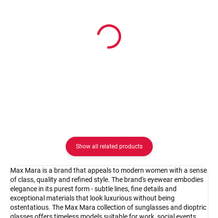
In stock
In stock
Pouzdro na zip
Pouzdro Vaše optika
2.08 €
2.08 €
Detail
Detail
Show all related products
Max Mara is a brand that appeals to modern women with a sense
of class, quality and refined style. The brand's eyewear embodies
elegance in its purest form - subtle lines, fine details and
exceptional materials that look luxurious without being
ostentatious. The Max Mara collection of sunglasses and dioptric
glasses offers timeless models suitable for work, social events