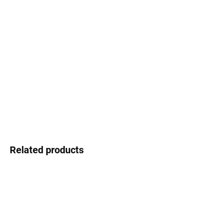
Select lenses
−
+
Add to cart
Max Mara - Italian precision for demanding women
DETAILED INFORMATION
Ask
Watch
Related products