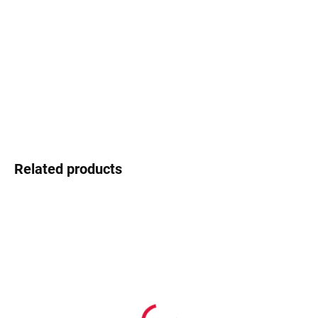
−
+
Add to cart
Nautica - ocean-inspired style
DETAILED INFORMATION
Ask
Watch
Related products
In stock