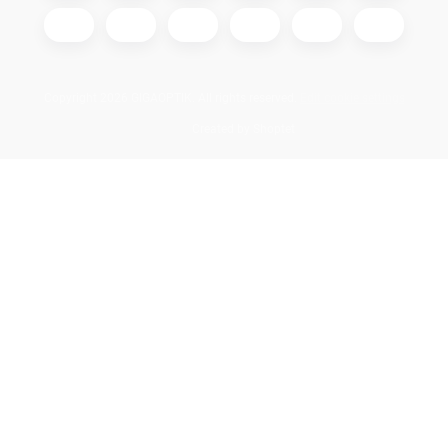
Copyright 2026
GIGAOPTIK
. All rights reserved.
Edit cookie settings
Created by Shoptet