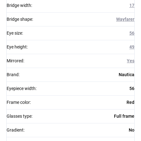
Bridge width
:
17
Bridge shape
:
Wayfarer
Eye size
:
56
Eye height
:
49
Mirrored
:
Yes
Brand
:
Nautica
Eyepiece width
:
56
Frame color
:
Red
Glasses type
:
Full frame
Gradient
:
No