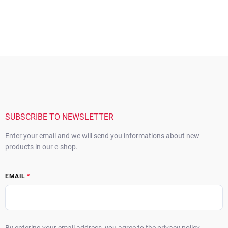
F
o
o
t
e
r
SUBSCRIBE TO NEWSLETTER
Enter your email and we will send you informations about new
products in our e-shop.
EMAIL
By entering your email address, you agree to the privacy policy.