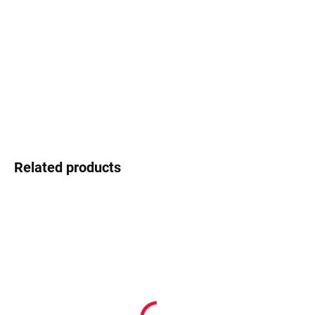
−
+
Add to cart
Pierre Cardin – klasika s pařížskou duší
DETAILED INFORMATION
Ask
Watch
Related products
In stock