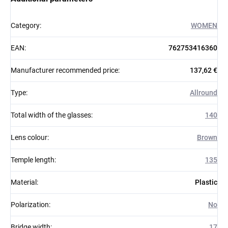
Category
:
WOMEN
EAN
:
762753416360
Manufacturer recommended price
:
137,62 €
Type
:
Allround
Total width of the glasses
:
140
Lens colour
:
Brown
Temple length
:
135
Material
:
Plastic
Polarization
:
No
Bridge width
:
17