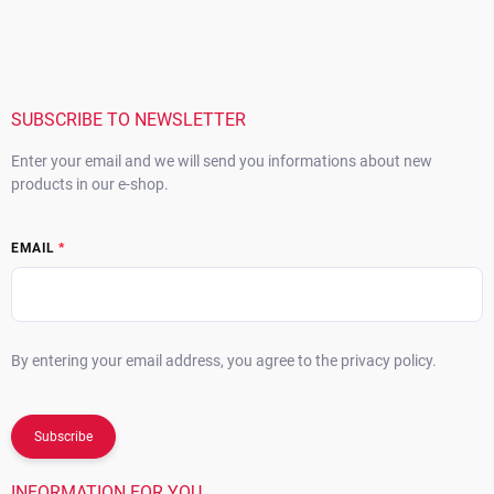
o
o
t
e
r
SUBSCRIBE TO NEWSLETTER
Enter your email and we will send you informations about new
products in our e-shop.
EMAIL
By entering your email address, you agree to the privacy policy.
Subscribe
INFORMATION FOR YOU