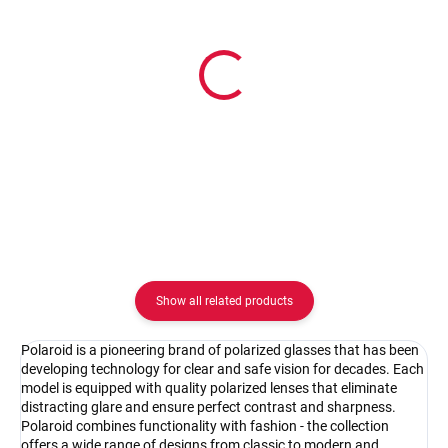
In stock
In stock
Pouzdro na zip
Pouzdro Vaše optika
2.08 €
2.08 €
Detail
Detail
Show all related products
Polaroid is a pioneering brand of polarized glasses that has been
developing technology for clear and safe vision for decades. Each
model is equipped with quality polarized lenses that eliminate
distracting glare and ensure perfect contrast and sharpness.
Polaroid combines functionality with fashion - the collection
offers a wide range of designs from classic to modern and