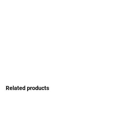
Select lenses
−
+
Add to cart
Polaroid - a legend in eye protection
DETAILED INFORMATION
Ask
Watch
Related products