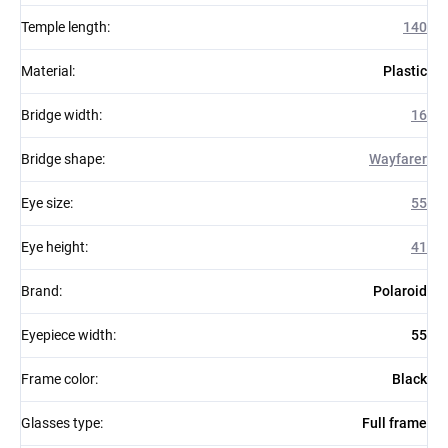
Temple length
:
140
Material
:
Plastic
Bridge width
:
16
Bridge shape
:
Wayfarer
Eye size
:
55
Eye height
:
41
Brand
:
Polaroid
Eyepiece width
:
55
Frame color
:
Black
Glasses type
:
Full frame