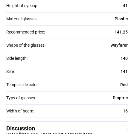
Height of eyecup
:
41
Material glasses
:
Plastic
Recommended price
:
141.25
Shape of the glasses
:
Wayfarer
Side length
:
140
Size
:
141
Temple side color
:
Red
Typy of glasses
:
Dioptric
Width of beam
:
16
Discussion