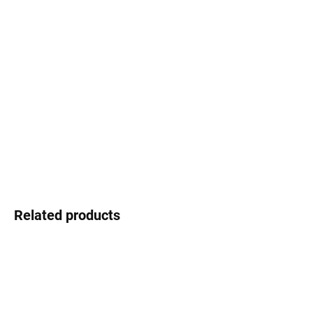
Select lenses
−
+
Add to cart
Infinity - the style that never ends
DETAILED INFORMATION
Ask
Watch
Related products