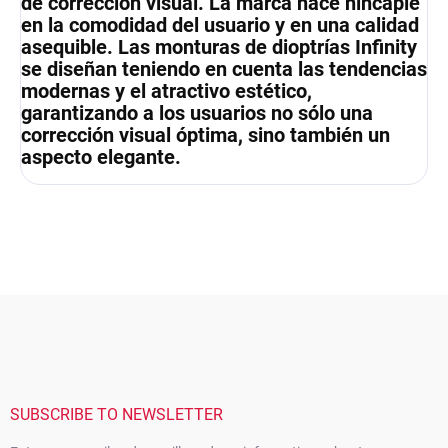
de corrección visual. La marca hace hincapié
en la comodidad del usuario y en una calidad
asequible. Las monturas de dioptrías Infinity
se diseñan teniendo en cuenta las tendencias
modernas y el atractivo estético,
garantizando a los usuarios no sólo una
corrección visual óptima, sino también un
aspecto elegante.
F
o
o
t
e
r
SUBSCRIBE TO NEWSLETTER