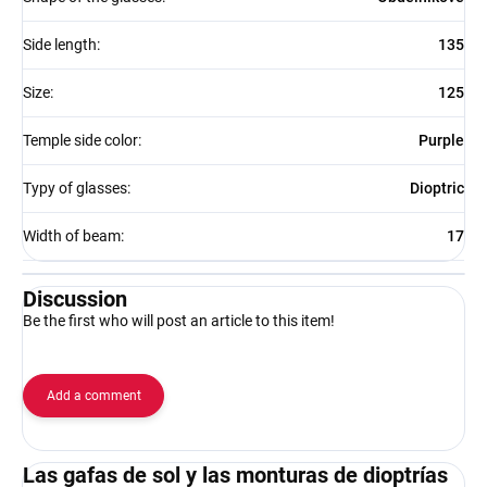
Side length
:
135
Size
:
125
Temple side color
:
Purple
Typy of glasses
:
Dioptric
Width of beam
:
17
Discussion
Be the first who will post an article to this item!
Add a comment
Las gafas de sol y las monturas de dioptrías