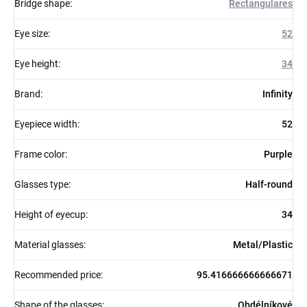
Bridge shape
:
Rectangulares
Eye size
:
52
Eye height
:
34
Brand
:
Infinity
Eyepiece width
:
52
Frame color
:
Purple
Glasses type
:
Half-round
Height of eyecup
:
34
Material glasses
:
Metal/Plastic
Recommended price
:
95.416666666666671
Shape of the glasses
:
Obdélníkové